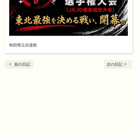
秋田県立武道館
chevron_left
navigate_next
前の日記
次の日記