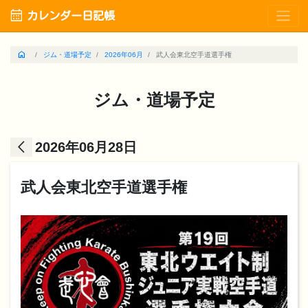
calendar_month
カレンダー日記帳
home
ジム・道場予定
2026年06月
武人会東北空手道選手権
ジム・道場予定
arrow_back_ios
2026年06月28日
武人会東北空手道選手権