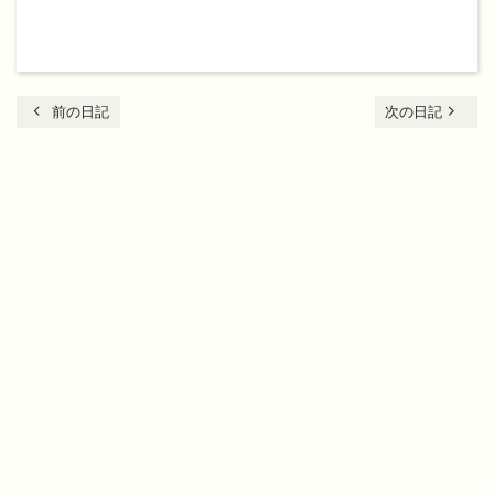
chevron_left
navigate_next
前の日記
次の日記